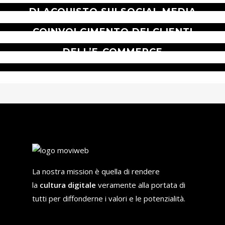
DI ACQUISTO SUI SOCIAL MEDIA
INTERNET DEI SENSI: NOVITÀ NEL
EBAY MARKETPLACE DA SVUOTA
COINVOLGIMENTO DEI CLIENTI
CANTINE A COLOSSO MONDIALE
DELL’E-COMMERCE
La nostra mission è quella di rendere
la
cultura digitale
veramente alla portata di
tutti per diffonderne i valori e le potenzialità.